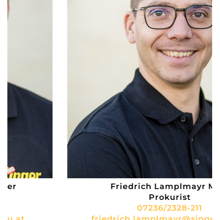
Friedrich Lamplmayr MBA
Prokurist
07236/2328-211
friedrich.lamplmayr@singerbau.at